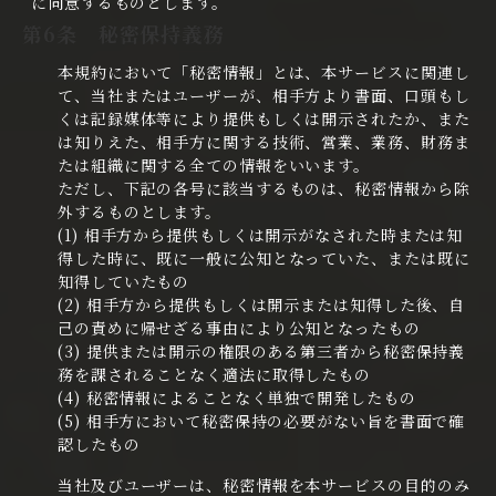
に同意するものとします。
第6条 秘密保持義務
本規約において「秘密情報」とは、本サービスに関連し
て、当社またはユーザーが、相手方より書面、口頭もし
くは記録媒体等により提供もしくは開示されたか、また
は知りえた、相手方に関する技術、営業、業務、財務ま
たは組織に関する全ての情報をいいます。
ただし、下記の各号に該当するものは、秘密情報から除
外するものとします。
(1) 相手方から提供もしくは開示がなされた時または知
得した時に、既に一般に公知となっていた、または既に
知得していたもの
(2) 相手方から提供もしくは開示または知得した後、自
己の責めに帰せざる事由により公知となったもの
(3) 提供または開示の権限のある第三者から秘密保持義
務を課されることなく適法に取得したもの
(4) 秘密情報によることなく単独で開発したもの
(5) 相手方において秘密保持の必要がない旨を書面で確
認したもの
当社及びユーザーは、秘密情報を本サービスの目的のみ