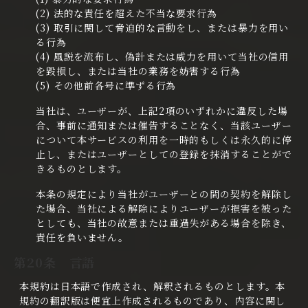
(2) 法的な責任を超えた不当な要求行為
(3) 取引に関して脅迫的な言動をし、または暴力を用い
る行為
(4) 風説を流布し、偽計または威力を用いて当社の信用
を毀損し、または当社の業務を妨害する行為
(5) その他前各号に準ずる行為
当社は、ユーザーが、上記2項のいずれかに違反した場
合、事前に通知または催告することなく、当該ユーザー
について本サービスの利用を一時的もしくは永久的に停
止し、またはユーザーとしての登録を抹消することがで
きるものとします。
本条の規定により当社がユーザーとの間の契約を解除し
た場合、当社による解除によりユーザーが損害を被った
としても、当社の故意または重過失がある場合を除き、
責任を負いません。
第20条 言語
本規約は日本語で作成され、解釈されるものとします。本
規約の翻訳版は便宜上作成されるものであり、内容に関し