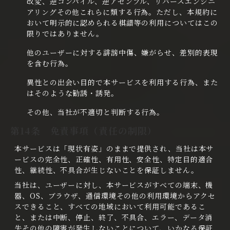
改変、逆コンパイル、逆アセンブル、リバースエンジニ
アリングその他これらに類する行為。ただし、本規約に
おいて明示的に認められる棋譜等の利用についてはこの
限りではありません。
他のユーザーに対する誹謗中傷、嫌がらせ、差別的表現
を含む行為。
異性との出会い目的で本サービスを利用する行為、また
はそのような勧誘・誘発。
その他、当社が不適切と判断する行為。
第14条 免責事項（責任の制限）
本サービスは「現状有姿」のままで提供され、当社は本サ
ービスの完全性、正確性、有用性、安全性、特定目的適合
性、継続性、不具合が生じないことを保証しません。
当社は、ユーザーに対し、本サービスがすべての端末、機
器、OS、ブラウザ、通信環境その他の利用環境からアクセ
スできること、すべての地域において利用可能であるこ
と、または中断、停止、終了、不具合、エラー、データ消
失その他の障害が発生しないことについて、いかなる保証