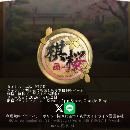
タイトル
：棋桜 -KIOU-
ジャンル
：初心者でも楽しめる本格将棋ゲーム
価格
：無料（一部アイテム課金）
リリース日
：2026年 6月12日
配信プラットフォーム
：Steam, App Store, Google Play
利用規約
プライバシーポリシー
法令に基づく表示
ガイドライン
運営会社
※AppleとAppleのロゴは、米国およびその他の国で登録されたApple
Inc.の商標です。