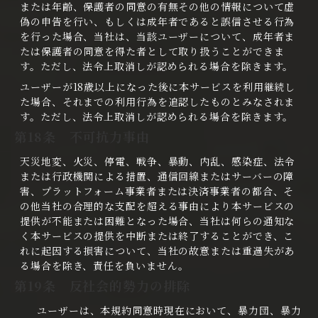
または年齢、保護者の同意の有無その他の情報について虚
偽の申告を行い、もしくは成年者であると誤信させる行為
を行った場合、当社は、当該ユーザーについて、成年者ま
たは保護者の同意を得た者として取り扱うことができま
す。ただし、法令上取消しが認められる場合を除きます。
ユーザーが18歳以上になった後に本サービスを利用継続し
た場合、それまでの利用行為を追認したものとみなされま
す。ただし、法令上取消しが認められる場合を除きます。
第18条 不可抗力事由
天災地変、火災、停電、戦争、暴動、内乱、感染症、法令
または行政機関による措置、通信回線またはサーバーの障
害、プラットフォーム事業者または決済事業者の都合、そ
の他当社の合理的な支配を超える事由により本サービスの
提供が不能または困難となった場合、当社は何らの通知な
く本サービスの提供を中断または終了することができ、こ
れに起因する損害について、当社の故意または重過失があ
る場合を除き、責任を負いません。
第19条 反社会的勢力の排除
ユーザーは、本規約同意時現在において、暴力団、暴力