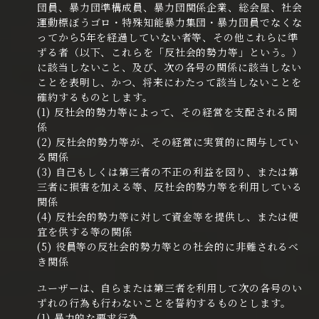
団員、暴力団準構成員、暴力団関係企業、総会屋、社会
運動標ぼうゴロ・特殊知能暴力集団・暴力団員でなくな
ってから5年を経過していない者等、その他これらに準
ずる者（以下、これらを「反社会的勢力等」という。）
に該当しないこと、及び、次の各号の関係に該当しない
ことを表明し、かつ、将来にわたって該当しないことを
確約するものとします。
(1) 反社会的勢力等によって、その経営を支配される関
係
(2) 反社会的勢力等が、その経営に実質的に関与してい
る関係
(3) 自己もしくは第三者の不正の利益を図り、または第
三者に損害を加える等、反社会的勢力等を利用している
関係
(4) 反社会的勢力等に対して資金等を提供し、または便
宜を供する等の関係
(5) 役員等の反社会的勢力等との社会的に非難されるべ
き関係
ユーザーは、自らまたは第三者を利用して次の各号のい
ずれの行為も行わないことを誓約するものとします。
(1) 暴力的な要求行為