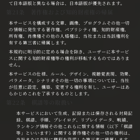
て日本語版と異なる場合は、日本語版が優先されます。
第21条 著作権および知的財産権の帰属
本サービスを構成する文章、画像、プログラムその他一切
の情報に発生する著作権、パブリシティ権、知的財産権、
所有権、肖像権その他の人格権は、当社または当該権利を
有する第三者に帰属します。
本規約に明示的に定める場合を除き、ユーザーに本サービ
スに関する知的財産権等の権利が移転するものではありま
せん。
本サービスの仕様、ルール、デザイン、視聴覚表現、効果、
パラメータ、シナリオその他一切の事項については、当社
が任意に設定、構築、変更する権利を有し、ユーザーはあ
らかじめこれを了承するものとします。
第22条 棋譜等の取扱い
本サービスにおいて生成、記録または保存される対局記
録、棋譜、手順、プレイログ、リプレイデータ、戦績、
ランキング情報その他これらに類する情報（以下「棋譜
等」といいます）に関する著作権その他一切の権利は、
当社または当社に権利を許諾した第三者に帰属します。