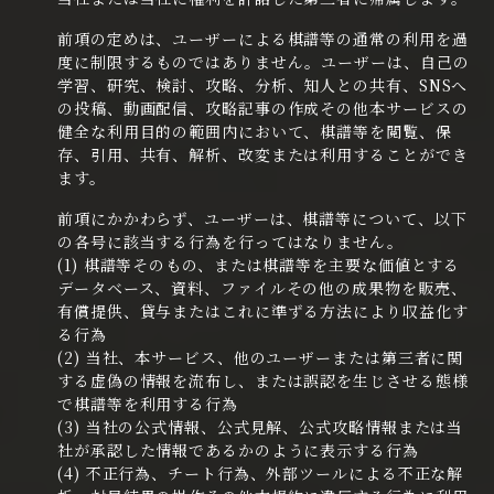
前項の定めは、ユーザーによる棋譜等の通常の利用を過
度に制限するものではありません。ユーザーは、自己の
学習、研究、検討、攻略、分析、知人との共有、SNSへ
の投稿、動画配信、攻略記事の作成その他本サービスの
健全な利用目的の範囲内において、棋譜等を閲覧、保
存、引用、共有、解析、改変または利用することができ
ます。
前項にかかわらず、ユーザーは、棋譜等について、以下
の各号に該当する行為を行ってはなりません。
(1) 棋譜等そのもの、または棋譜等を主要な価値とする
データベース、資料、ファイルその他の成果物を販売、
有償提供、貸与またはこれに準ずる方法により収益化す
る行為
(2) 当社、本サービス、他のユーザーまたは第三者に関
する虚偽の情報を流布し、または誤認を生じさせる態様
で棋譜等を利用する行為
(3) 当社の公式情報、公式見解、公式攻略情報または当
社が承認した情報であるかのように表示する行為
(4) 不正行為、チート行為、外部ツールによる不正な解