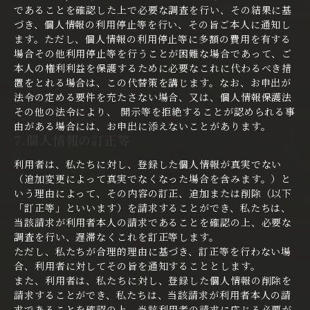
であることを確認した上で必要な調査を行い、その結果に基
づき、個人情報の利用停止等を行い、その旨ご本人に通知し
ます。ただし、個人情報の利用停止等に多額の費用を有する
場合その他利用停止等を行うことが困難な場合であって、ご
本人の権利利益を保護するために必要なこれに代わるべき措
置をとれる場合は、この代替策を講じます。なお、お申出が
法令の定める要件を充たさない場合、又は、個人情報保護法
その他の法令により、 開示等を拒絶することが認められる事
由がある場合には、お申出に添えないことがあります。
7.個人情報の訂正等
利用者は、私たちに対し、登録した個人情報が真実でない
（追加変更によって真実でなくなった場合を含みます。）と
いう理由によって、その内容の訂正、追加または削除（以下
「訂正等」といいます）を請求することができ、私たちは、
当該請求が利用者本人の請求であることを確認の上、必要な
調査を行い、遅滞なくこれを訂正等します。
ただし、私たちが合理的理由に基づき、訂正等を行わない場
合、利用者に対してその旨を通知することとします。
また、利用者は、私たちに対し、登録した個人情報の削除を
請求することができ、私たちは、当該請求が利用者本人の請
求であることを確認の上、当該利用者の請求に応じる必要が