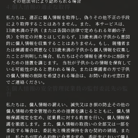
その他法令により認められる場合
4.個人情報の適正な取得
私たちは、適正に個人情報を取得し、偽りその他不正の手段
により取得することはありません。また、
本サービスは、
13歳未満の子供（または各国の法律で定められる年齢の子
供）を特定の対象とはしておらず、13歳未満の子供から意図
的に個人情報を収集することはありません。もし、親権者ま
たは保護者の同意なく13歳未満の子供から個人情報を収集し
たことが判明した場合、私たちはその情報を速やかに削除す
るための措置を講じます。 当社が子供からの情報を保有して
いる可能性があると思われる場合、または保護者の方で子供
の個人情報の削除を希望される場合は、お問い合わせ窓口ま
でご連絡ください。
5.個人情報の安全管理従業員の監督委託先の監
督
私たちは、個人情報の漏えい、減失又はき損の防止その他の
個人情報の安全管理のための措置を講じるとともに、個人情
報保護規定を定め、従業員に対する教育を行い、個人情報保
護を徹底します。また、個人情報の取扱いの全部又は一部を
委託する場合は、委託先と機密保持を含む契約の締結、また
は、私たちが定める約款に合意を求め、委託先において個人