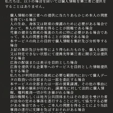
私たちは、以下の場合を除いては個人情報を第三者に提供を
することはありません。
個人情報の第三者への提供に当たりあらかじめ本人の同意
を得ている場合
人の生命、身体又は財産の保護のために必要がある場合で
あって、本人の同意を得ることが困難である場合
児童の健全な育成の推進のために特に必要がある場合であ
って、本人の同意を得ることが困難である場合
本サービスの向上の目的で個人情報を集計及び分析等する
場合
上記の集計及び分析等により得られたものを、個人を識別
又は特定できない状態にて提携先等第三者に開示又は提供
する場合
広告の配信または表示を目的とした場合
広告を提供する企業等へのサービスを目的とした情報提供
をする場合
私たちが利用目的の達成に必要な範囲内において個人デー
タの取扱いの全部または一部を委託する場合
本サービスの全部または一部の営業譲渡、その他の事由に
よる事業の継承が行われ、譲渡先に対して法的に個人情
報、権利義務一切が引き継がれる場合
国の機関もしくは地方公共団体またはその委託を受けた者
が法令の定める事務を遂行することに対して協力する必要
がある場合であって、ご本人の同意を得ることにより当該
事務の遂行に支障を及ぼすおそれがある場合