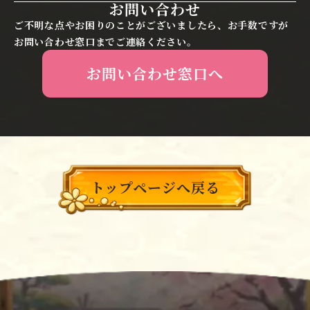
お問い合わせ
にある「メニュー」を開
ント連携」を選択しま
きます。
す。
ご不明な点やお困りのことがございましたら、お手数ですが
お問い合わせ窓口までご連絡ください。
お問い合わせ窓口へ
①タイトル画面の右下に
②メニューから「アカウ
ある「メニュー」を開き
ント復元」を選択しま
ます。
す。
①検索バーに「棋桜」と
②ストアページからイン
入力します。
ストールします。
トップページへ戻る
④連携するGoogleアカ
３「Sign in with
ウントを選択します。
Google」を選択しま
す。