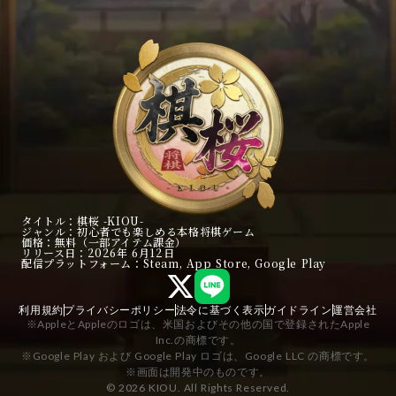
③復元するGoogleアカ
④「認証が完了しまし
ウントを選択します。
た」と表示されたのを確
認し、アプリに戻りま
す。
タイトル
：棋桜 -KIOU-
ジャンル
：初心者でも楽しめる本格将棋ゲーム
価格
：無料（一部アイテム課金）
リリース日
：2026年 6月12日
５「認証が完了しまし
⑥アプリに戻り「続行」
配信プラットフォーム
：Steam, App Store, Google Play
た」と表示されたのを確
を選択します。
認し、アプリに戻りま
利用規約
プライバシーポリシー
法令に基づく表示
ガイドライン
運営会社
す。
※AppleとAppleのロゴは、米国およびその他の国で登録されたApple
Inc.の商標です。
※Google Play および Google Play ロゴは、Google LLC の商標です。
※画面は開発中のものです。
©︎ 2026 KIOU. All Rights Reserved.