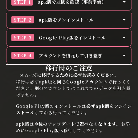
arrow_drop_up
STEP 1
apk版で連携を確認（事前準備）
移行の前にapk版でGoogleアカウントとの連携が済
arrow_drop_up
STEP 2
apk版をアンインストール
んでいるか確認します。
アカウント連携が確認できたらapk版『棋桜』をアン
arrow_drop_up
STEP 3
Google Play版をインストール
インストールします。ホーム画面のアプリアイコンを
長押しするなどで削除してください。
Google Playを開いて検索バーに「棋桜」と入力し
arrow_drop_up
STEP 4
アカウントを復元して引き継ぎ
※アンインストールの方法はお使いの端末によって異
ます。ストアページからGoogle Play版をインスト
移行時のご注意
なる場合があります。
ールしてください。
Google Play版を起動してアカウントを復元しま
スムーズに移行するために必ずお読みください。
※必ずapk版をアンインストールしてからインストー
す。
移行は必ずapk版と
同じGoogleアカウント
で行ってく
ルしてください
ださい。別のアカウントではこれまでのデータを引き継
げません。
Google Playで『棋桜』を入手
Google Play版のインストールは
必ずapk版をアンイン
ストールしてから
行ってください。
apk版は
今後のアップデートで遊べなくなります
。お早
めにGoogle Play版へ移行してください。
①対局ホーム画面の右上
②メニューから「アカウ